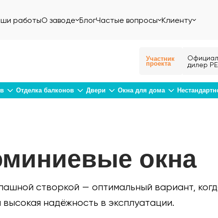
ши работы
О заводе
Блог
Частые вопросы
Клиенту
Официал
Участник
проекта
дилер РЕ
ов
Отделка балконов
Двери
Окна для дома
Нестандартн
миниевые окна
пашной створкой — оптимальный вариант, ког
и высокая надёжность в эксплуатации.