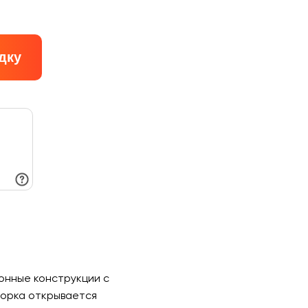
дку
онные конструкции с
ворка открывается