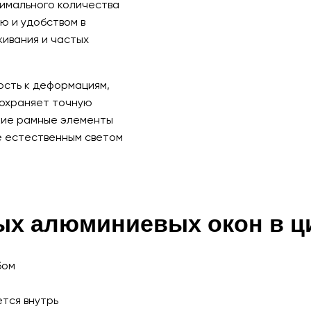
нимального количества
ю и удобством в
живания и частых
ость к деформациям,
сохраняет точную
кие рамные элементы
е естественным светом
ых алюминиевых окон в 
бом
тся внутрь