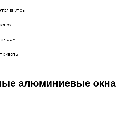
тся внутрь
легко
ких рам
етривать
ные алюминиевые окна