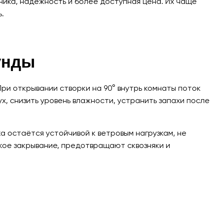
ика, надёжность и более доступная цена. Их чаще
.
унды
и открывании створки на 90° внутрь комнаты поток
ух, снизить уровень влажности, устранить запахи после
 остаётся устойчивой к ветровым нагрузкам, не
кое закрывание, предотвращают сквозняки и