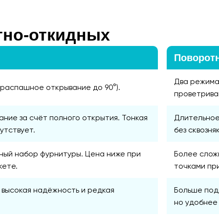
тно-откидных
Поворотн
Два режима
(распашное открывание до 90°).
проветрива
ние за счёт полного открытия. Тонкая
Длительное
утствует.
без сквозняк
ный набор фурнитуры. Цена ниже при
Более слож
кете.
точками пр
 высокая надёжность и редкая
Больше под
но удобнее