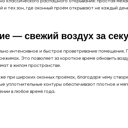
но классического распашного открывания: простая механ
 и тех зон, где оконный проём открывают не каждый день
ие — свежий воздух за сек
но интенсивное и быстрое проветривание помещения. Пр
 режимах. Это позволяет за короткое время обновить возд
мат в жилом пространстве.
е при широких оконных проёмах, благодаря чему створка
ные уплотнительные контуры обеспечивают плотное и мяг
нии в любое время года.