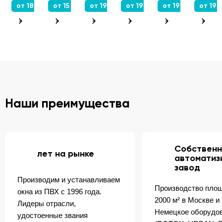
от 18 800 ₽
от 15 200 ₽
от 19 400 ₽
от 19 000 ₽
от 19 840 ₽
от 19 
Наши преимущества
Собствен
лет на рынке
автоматиз
завод
Производим и устанавливаем
Производство пло
окна из ПВХ с 1996 года.
2000 м² в Москве и
Лидеры отрасли,
Немецкое оборудо
удостоенные звания