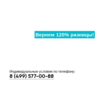
Нашли
дешевле?
Вернем 120% разницы!
Если наши аналогичные окна в другом месте,
дешевле чем у нас, предоставьте договор и мы
предоставим Вам супер-скидку!
Индивидуальные условия по телефону:
8 (499) 577-00-88