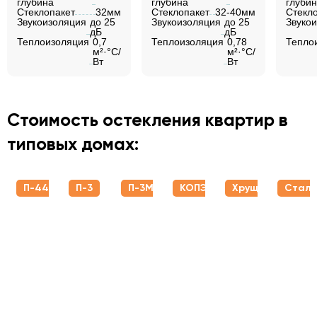
глубина
глубина
глуби
Стеклопакет
32мм
Стеклопакет
32-40мм
Стекл
Звукоизоляция
до 25
Звукоизоляция
до 25
Звуко
дБ
дБ
Теплоизоляция
0,7
Теплоизоляция
0,78
Тепло
м²·°C/
м²·°C/
Вт
Вт
Стоимость остекления квартир в
типовых домах:
П-44
П-3
П-3М
КОПЭ
Хрущевки
Стали