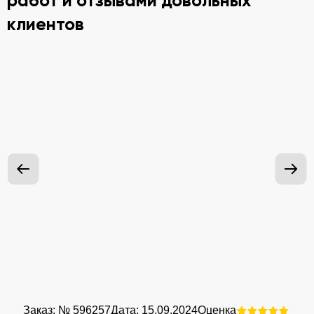
работ и отзывами довольных
клиентов
Заказ: № 596257
Дата: 15.09.2024
Оценка
Зак