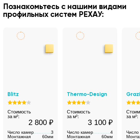
Познакомьтесь с нашими видами
профильных систем РЕХАУ:
Blitz
Thermo-Design
Graz
Стоимость
Стоимость
Стоим
за м²:
за м²:
за м²:
2 800 ₽
3 100 ₽
Число камер
3
Число камер
4
Число
Монтажная
60мм
Монтажная
60мм
Монта