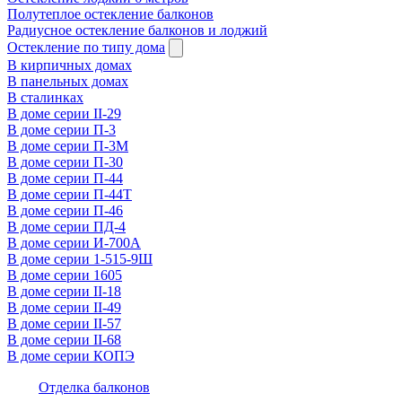
Полутеплое остекление балконов
Радиусное остекление балконов и лоджий
Остекление по типу дома
В кирпичных домах
В панельных домах
В сталинках
В доме серии II-29
В доме серии П-3
В доме серии П-3М
В доме серии П-30
В доме серии П-44
В доме серии П-44Т
В доме серии П-46
В доме серии ПД-4
В доме серии И-700А
В доме серии 1-515-9Ш
В доме серии 1605
В доме серии II-18
В доме серии II-49
В доме серии II-57
В доме серии II-68
В доме серии КОПЭ
Отделка балконов