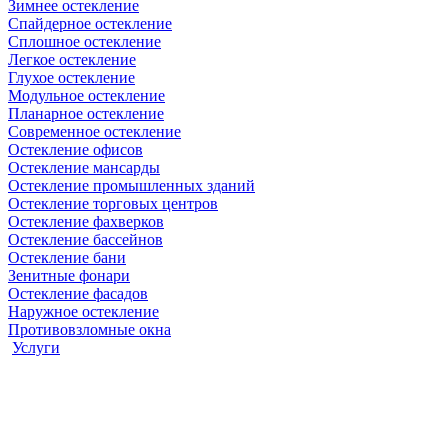
Зимнее остекление
Спайдерное остекление
Сплошное остекление
Легкое остекление
Глухое остекление
Модульное остекление
Планарное остекление
Современное остекление
Остекление офисов
Остекление мансарды
Остекление промышленных зданий
Остекление торговых центров
Остекление фахверков
Остекление бассейнов
Остекление бани
Зенитные фонари
Остекление фасадов
Наружное остекление
Противовзломные окна
Услуги