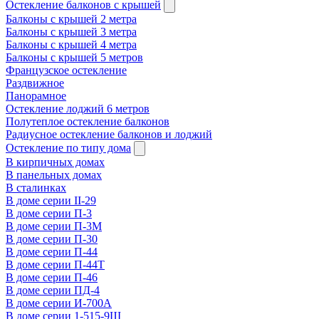
Остекление балконов с крышей
Балконы с крышей 2 метра
Балконы с крышей 3 метра
Балконы с крышей 4 метра
Балконы с крышей 5 метров
Французское остекление
Раздвижное
Панорамное
Остекление лоджий 6 метров
Полутеплое остекление балконов
Радиусное остекление балконов и лоджий
Остекление по типу дома
В кирпичных домах
В панельных домах
В сталинках
В доме серии II-29
В доме серии П-3
В доме серии П-3М
В доме серии П-30
В доме серии П-44
В доме серии П-44Т
В доме серии П-46
В доме серии ПД-4
В доме серии И-700А
В доме серии 1-515-9Ш