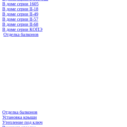
В доме серии 1605
В доме серии II-18
В доме серии II-49
В доме серии II-57
В доме серии II-68
В доме серии КОПЭ
Отделка балконов
Отделка балконов
Установка крыши
Утепление под ключ