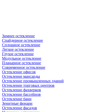
Зимнее остекление
Спайдерное остекление
Сплошное остекление
Легкое остекление
Глухое остекление
Модульное остекление
Планарное остекление
Современное остекление
Остекление офисов
Остекление мансарды
Остекление промышленных зданий
Остекление торговых центров
Остекление фахверков
Остекление бассейнов
Остекление бани
Зенитные фонари
Остекление фасадов