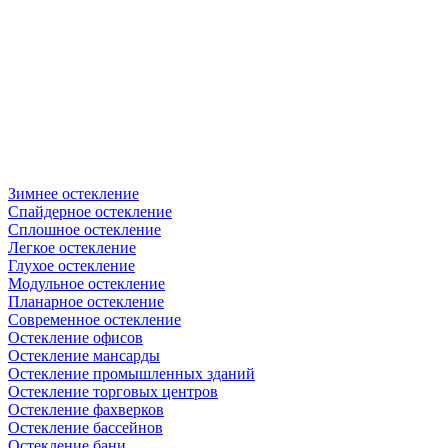
Зимнее остекление
Спайдерное остекление
Сплошное остекление
Легкое остекление
Глухое остекление
Модульное остекление
Планарное остекление
Современное остекление
Остекление офисов
Остекление мансарды
Остекление промышленных зданий
Остекление торговых центров
Остекление фахверков
Остекление бассейнов
Остекление бани