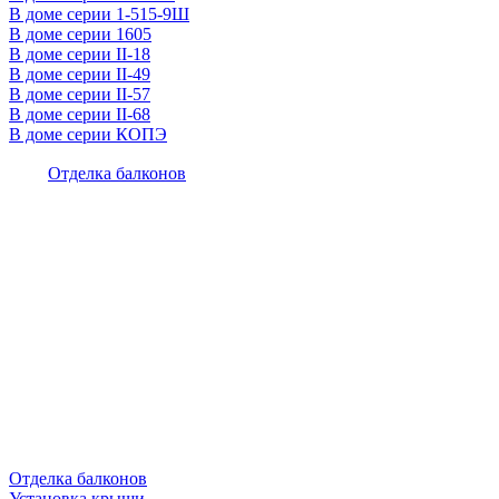
В доме серии 1-515-9Ш
В доме серии 1605
В доме серии II-18
В доме серии II-49
В доме серии II-57
В доме серии II-68
В доме серии КОПЭ
Отделка балконов
Отделка балконов
Установка крыши