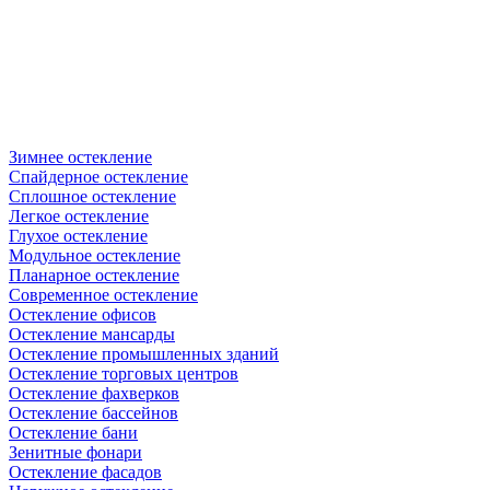
Зимнее остекление
Спайдерное остекление
Сплошное остекление
Легкое остекление
Глухое остекление
Модульное остекление
Планарное остекление
Современное остекление
Остекление офисов
Остекление мансарды
Остекление промышленных зданий
Остекление торговых центров
Остекление фахверков
Остекление бассейнов
Остекление бани
Зенитные фонари
Остекление фасадов