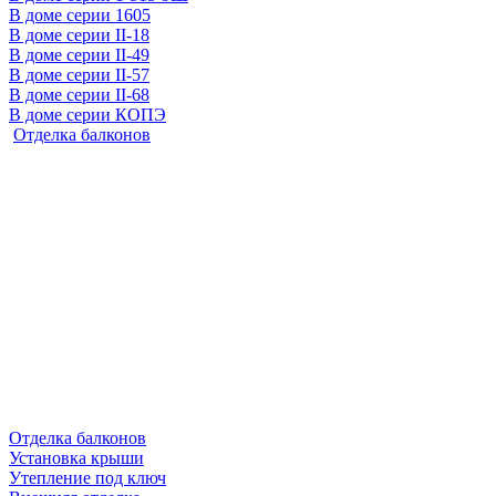
В доме серии 1605
В доме серии II-18
В доме серии II-49
В доме серии II-57
В доме серии II-68
В доме серии КОПЭ
Отделка балконов
Отделка балконов
Установка крыши
Утепление под ключ